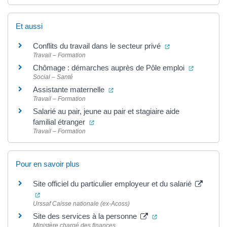
Et aussi
(ouverture dans u
Conflits du travail dans le secteur privé
Travail – Formation
(ouverture
Chômage : démarches auprès de Pôle emploi
Social – Santé
(ouverture dans un nouvel onglet)
Assistante maternelle
Travail – Formation
Salarié au pair, jeune au pair et stagiaire aide
(ouverture dans un nouvel onglet)
familial étranger
Travail – Formation
Pour en savoir plus
Site officiel du particulier employeur et du salarié
(ouverture dans un nouvel onglet)
Urssaf Caisse nationale (ex-Acoss)
(ouverture dans un no
Site des services à la personne
Ministère chargé des finances