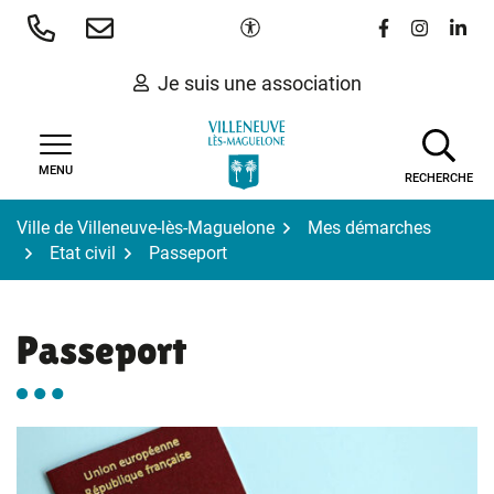
Gestion des traceurs
Aller
Paramètres d'accessibilité
Lien vers le 
Lien vers
Lien 
au
contenu
Je suis une association
MENU
RECHERCHE
Ville de Villeneuve-lès-Maguelone
Mes démarches
Etat civil
Passeport
Passeport