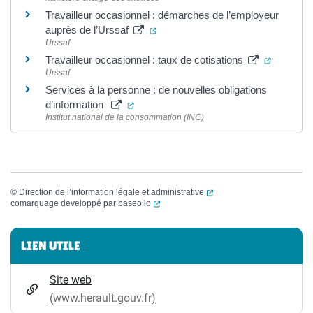
Travailleur occasionnel : démarches de l’employeur
(ouverture dans un nouvel onglet)
auprès de l’Urssaf
Urssaf
(ouvertur
Travailleur occasionnel : taux de cotisations
Urssaf
Services à la personne : de nouvelles obligations
(ouverture dans un nouvel onglet)
d’information
Institut national de la consommation (INC)
(ouverture dans un nouvel
©
Direction de l’information légale et administrative
(ouverture dans un nouvel onglet)
comarquage developpé par
baseo.io
Informations complémentaires
LIEN UTILE
Site web
(www.herault.gouv.fr)