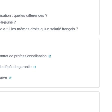
sation : quelles différences ?
li-jeune ?
 a-t-il les mêmes droits qu’un salarié français ?
(ouverture dans un nouvel onglet)
ntrat de professionnalisation
(ouverture dans un nouvel onglet)
le dépôt de garantie
(ouverture dans un nouvel onglet)
 privé
verture dans un nouvel onglet)