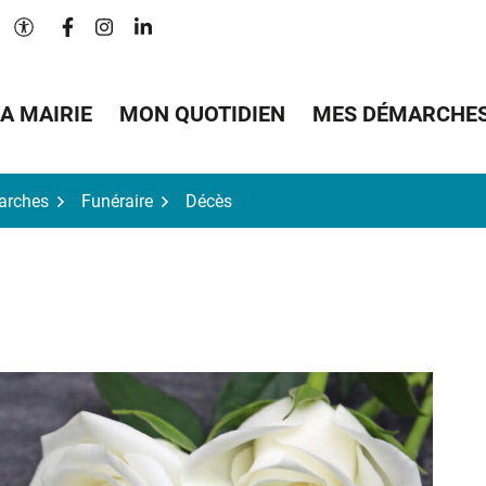
Lien vers le compte Facebook
Lien vers le compte Instagram
Lien vers le compte Linkedin
Paramètres d'accessibilité
A MAIRIE
MON QUOTIDIEN
MES DÉMARCHE
arches
Funéraire
Décès