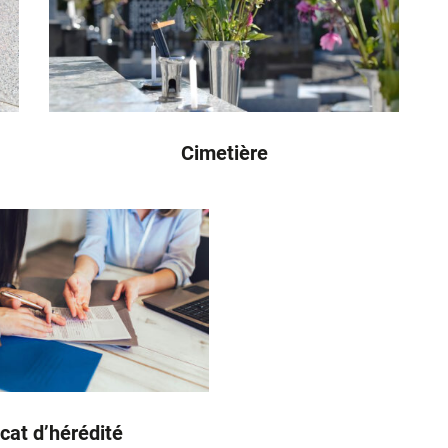
Cimetière
icat d’hérédité