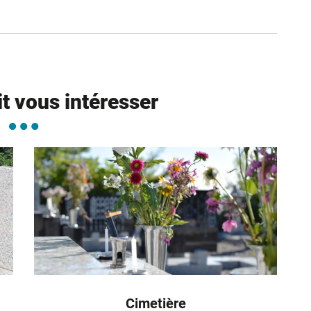
ure dans un nouvel onglet)
uvel onglet)
it vous intéresser
Cimetière