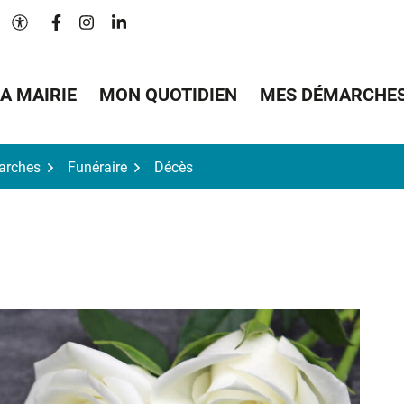
Lien vers le compte Facebook
Lien vers le compte Instagram
Lien vers le compte Linkedin
Paramètres d'accessibilité
A MAIRIE
MON QUOTIDIEN
MES DÉMARCHE
arches
Funéraire
Décès