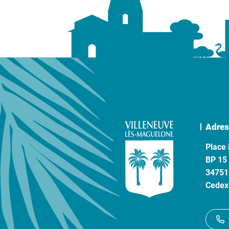
Adres
Place 
BP 15
34751
Cedex