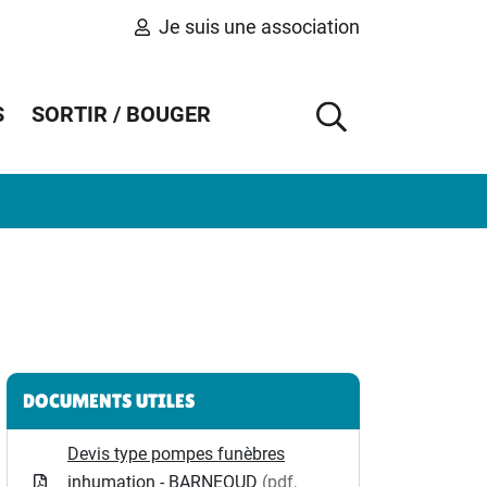
Je suis une association
S
SORTIR / BOUGER
AFFICHER 
Informations complémentaires
DOCUMENTS UTILES
Devis type pompes funèbres
inhumation - BARNEOUD
(pdf,