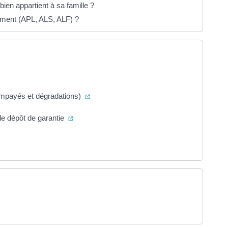
ien appartient à sa famille ?
gement (APL, ALS, ALF) ?
re dans un nouvel onglet)
(ouverture dans un nouvel onglet)
 (impayés et dégradations)
(ouverture dans un nouvel onglet)
le dépôt de garantie
un nouvel onglet)
nouvel onglet)