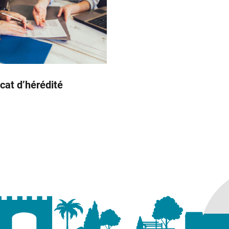
icat d’hérédité