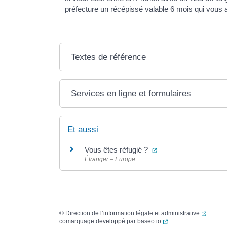
préfecture un récépissé valable 6 mois qui vous au
Textes de référence
Services en ligne et formulaires
Et aussi
(ouverture dans un no
Vous êtes réfugié ?
Étranger – Europe
(ouvert
©
Direction de l’information légale et administrative
(ouverture dans un no
comarquage developpé par
baseo.io