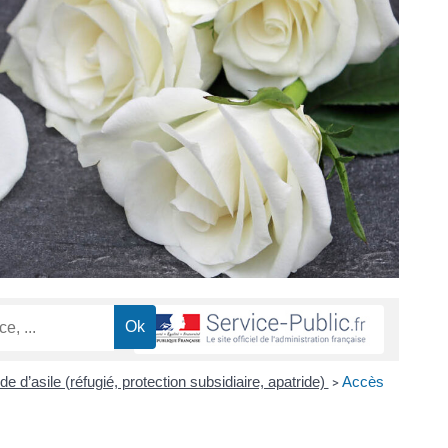
 d’asile (réfugié, protection subsidiaire, apatride)
Accès
>