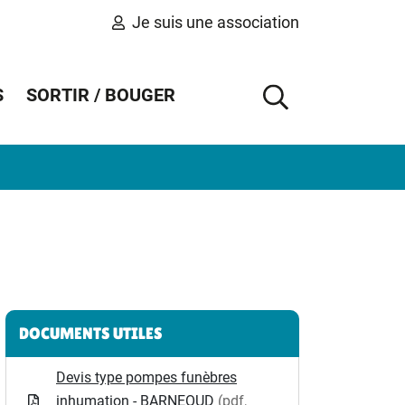
Je suis une association
S
SORTIR / BOUGER
AFFICHER 
Informations complémentaires
DOCUMENTS UTILES
Devis type pompes funèbres
inhumation - BARNEOUD
(pdf,