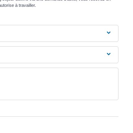
torise à travailler.
uvel onglet)
ure dans un nouvel onglet)
uvel onglet)