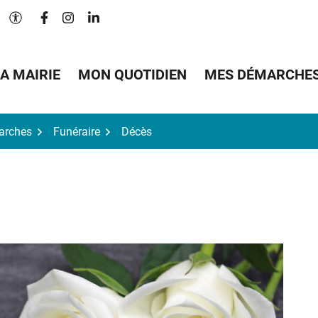
Lien vers le compte Facebook
Lien vers le compte Instagram
Lien vers le compte Linkedin
Paramètres d'accessibilité
A MAIRIE
MON QUOTIDIEN
MES DÉMARCHE
arches
Funéraire
Décès