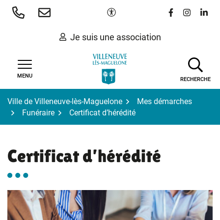
Gestion des traceurs
Aller
Paramètres d'accessibilité
Lien vers le 
Lien vers
Lien 
au
contenu
Je suis une association
MENU
RECHERCHE
Ville de Villeneuve-lès-Maguelone
Mes démarches
Funéraire
Certificat d’hérédité
Certificat d’hérédité