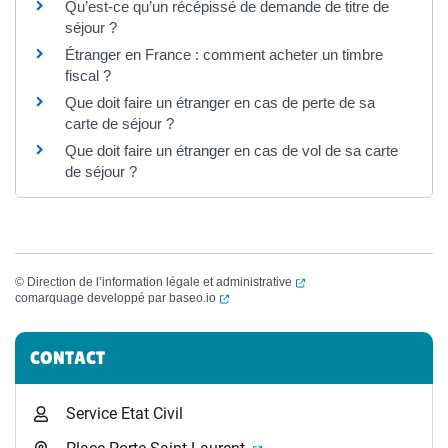
Qu’est-ce qu’un récépissé de demande de titre de
séjour ?
Étranger en France : comment acheter un timbre
fiscal ?
Que doit faire un étranger en cas de perte de sa
carte de séjour ?
Que doit faire un étranger en cas de vol de sa carte
de séjour ?
(ouverture dans un nouvel
©
Direction de l’information légale et administrative
(ouverture dans un nouvel onglet)
comarquage developpé par
baseo.io
Informations complémentaires
CONTACT
Service Etat Civil
(ouverture dans un nouvel 