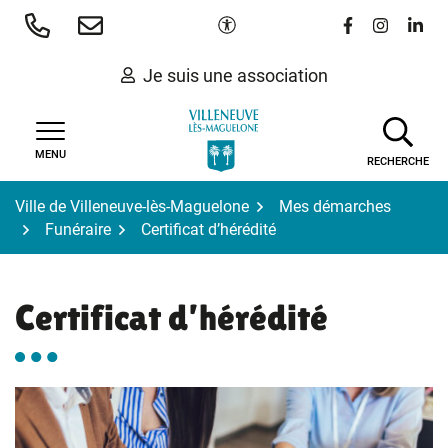
Gestion des traceurs
Aller
Paramètres d'accessibilité
Lien vers le 
Lien vers
Lien 
au
contenu
Je suis une association
MENU
RECHERCHE
Ville de Villeneuve-lès-Maguelone
Mes démarches
Funéraire
Certificat d’hérédité
Certificat d’hérédité