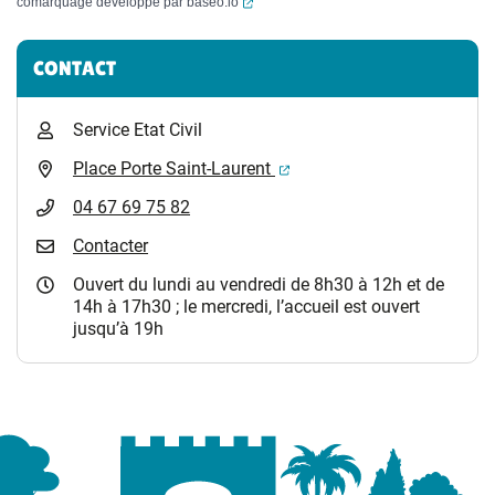
(ouverture dans un nouvel onglet)
comarquage developpé par
baseo.io
Informations complémentaires
CONTACT
Service Etat Civil
(ouverture dans un nouvel 
Place Porte Saint-Laurent
04 67 69 75 82
Contacter
Ouvert du lundi au vendredi de 8h30 à 12h et de
14h à 17h30 ; le mercredi, l’accueil est ouvert
jusqu’à 19h