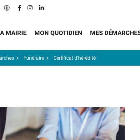
Lien vers le compte Facebook
Lien vers le compte Instagram
Lien vers le compte Linkedin
Paramètres d'accessibilité
A MAIRIE
MON QUOTIDIEN
MES DÉMARCHE
arches
Funéraire
Certificat d’hérédité