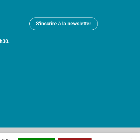
S'inscrire à la newsletter
7h30.
 : partiellement conforme
x que