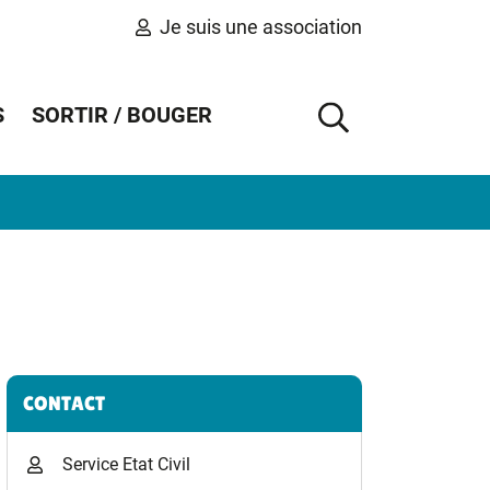
Je suis une association
S
SORTIR / BOUGER
AFFICHER 
Informations complémentaires
CONTACT
Service Etat Civil