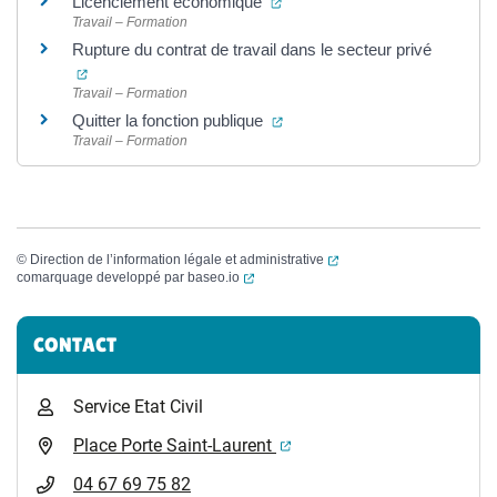
(ouverture dans un nouvel ong
Licenciement économique
Travail – Formation
Rupture du contrat de travail dans le secteur privé
(ouverture dans un nouvel onglet)
Travail – Formation
(ouverture dans un nouvel ong
Quitter la fonction publique
Travail – Formation
(ouverture dans un nouvel
©
Direction de l’information légale et administrative
(ouverture dans un nouvel onglet)
comarquage developpé par
baseo.io
Informations complémentaires
CONTACT
Service Etat Civil
(ouverture dans un nouvel 
Place Porte Saint-Laurent
04 67 69 75 82