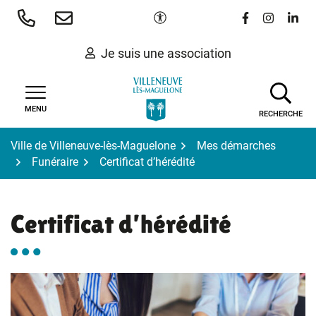
Gestion des traceurs
Aller
Paramètres d'accessibilité
Lien vers le 
Lien vers
Lien 
au
contenu
Je suis une association
MENU
RECHERCHE
Ville de Villeneuve-lès-Maguelone
Mes démarches
Funéraire
Certificat d’hérédité
Certificat d’hérédité