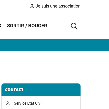
Je suis une association
S
SORTIR / BOUGER
AFFICHER 
Informations complémentaires
CONTACT
Service Etat Civil