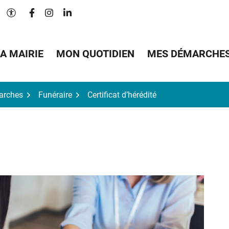
Lien vers le compte Facebook
Lien vers le compte Instagram
Lien vers le compte Linkedin
Paramètres d'accessibilité
A MAIRIE
MON QUOTIDIEN
MES DÉMARCHE
arches
Funéraire
Certificat d’hérédité