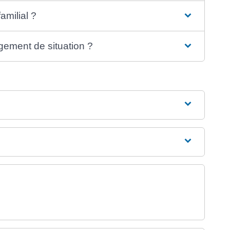
milial ?
ement de situation ?
erture dans un nouvel onglet)