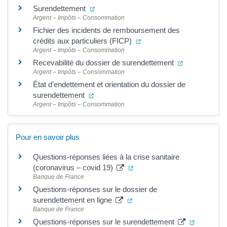
(ouverture dans un nouvel onglet)
Surendettement
Argent – Impôts – Consommation
Fichier des incidents de remboursement des
(ouverture dans un nouvel
crédits aux particuliers (FICP)
Argent – Impôts – Consommation
(ouverture da
Recevabilité du dossier de surendettement
Argent – Impôts – Consommation
État d’endettement et orientation du dossier de
(ouverture dans un nouvel onglet)
surendettement
Argent – Impôts – Consommation
Pour en savoir plus
Questions-réponses liées à la crise sanitaire
(ouverture dans un nouvel on
(coronavirus – covid 19)
Banque de France
Questions-réponses sur le dossier de
(ouverture dans un nouvel on
surendettement en ligne
Banque de France
(ouvertur
Questions-réponses sur le surendettement