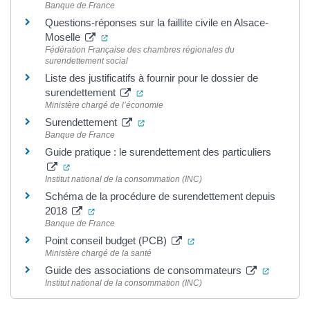
Banque de France
Questions-réponses sur la faillite civile en Alsace-
(ouverture dans un nouvel onglet)
Moselle
Fédération Française des chambres régionales du
surendettement social
Liste des justificatifs à fournir pour le dossier de
(ouverture dans un nouvel onglet)
surendettement
Ministère chargé de l’économie
(ouverture dans un nouvel onglet)
Surendettement
Banque de France
Guide pratique : le surendettement des particuliers
(ouverture dans un nouvel onglet)
Institut national de la consommation (INC)
Schéma de la procédure de surendettement depuis
(ouverture dans un nouvel onglet)
2018
Banque de France
(ouverture dans un nouvel
Point conseil budget (PCB)
Ministère chargé de la santé
(ouvertur
Guide des associations de consommateurs
Institut national de la consommation (INC)