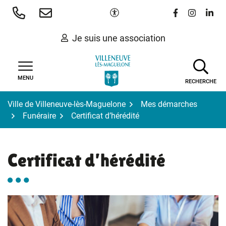
Gestion des traceurs
Aller
Paramètres d'accessibilité
Lien vers le 
Lien vers
Lien 
au
contenu
Je suis une association
MENU
RECHERCHE
Ville de Villeneuve-lès-Maguelone
Mes démarches
Funéraire
Certificat d’hérédité
Certificat d’hérédité