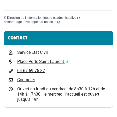
(ouverture dans un nouvel
©
Direction de l’information légale et administrative
(ouverture dans un nouvel onglet)
comarquage developpé par
baseo.io
Informations complémentaires
CONTACT
Service Etat Civil
(ouverture dans un nouvel 
Place Porte Saint-Laurent
04 67 69 75 82
Contacter
Ouvert du lundi au vendredi de 8h30 à 12h et de
14h à 17h30 ; le mercredi, l’accueil est ouvert
jusqu’à 19h