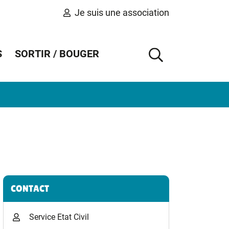
Je suis une association
S
SORTIR / BOUGER
AFFICHER 
Informations complémentaires
CONTACT
Service Etat Civil