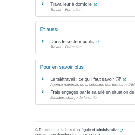
(ouverture dans un 
Travailleur à domicile
Travail – Formation
Et aussi
(ouverture dans un
Dans le secteur public
Travail – Formation
Pour en savoir plus
(ouv
Le télétravail : ce qu’il faut savoir
Agence nationale de la cohésion des territoires (A
Frais engagés par le salarié en situation de 
Ministère chargé de la santé
(ouvert
©
Direction de l’information légale et administrative
(ouverture dans un no
comarquage developpé par
baseo.io