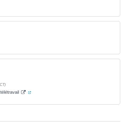
nouvel onglet)
 nouvel onglet)
erture dans un nouvel onglet)
NCT)
(ouverture dans un nouvel onglet)
télétravail
ure dans un nouvel onglet)
uvel onglet)