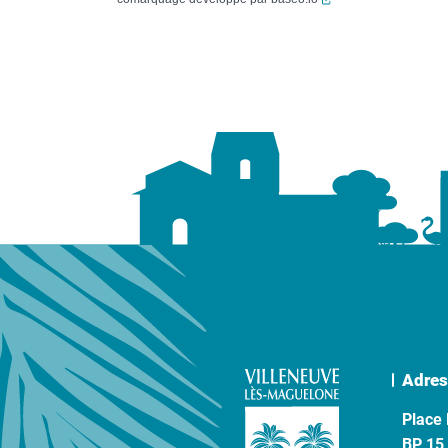
Adres
Place 
BP 15