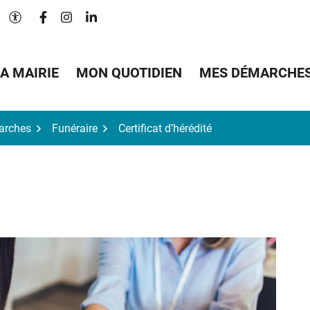
Lien vers le compte Facebook
Lien vers le compte Instagram
Lien vers le compte Linkedin
Paramètres d'accessibilité
A MAIRIE
MON QUOTIDIEN
MES DÉMARCHE
arches
Funéraire
Certificat d’hérédité