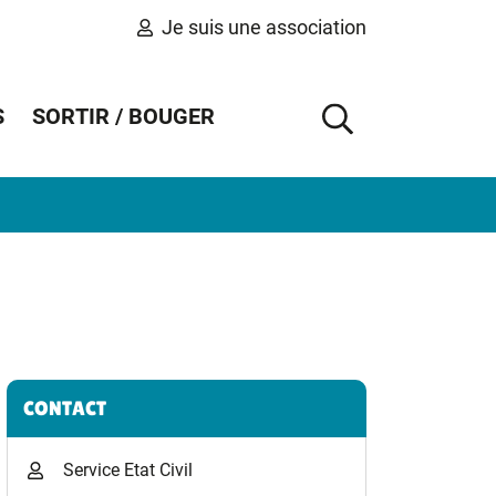
Je suis une association
S
SORTIR / BOUGER
AFFICHER 
Informations complémentaires
CONTACT
Service Etat Civil