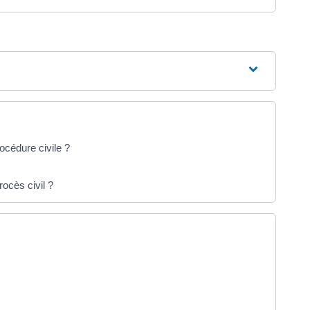
océdure civile ?
ocès civil ?
uverture dans un nouvel onglet)
ouverture dans un nouvel onglet)