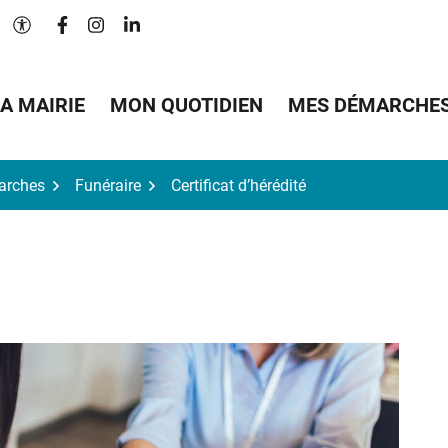
Lien vers le compte Facebook
Lien vers le compte Instagram
Lien vers le compte Linkedin
Paramètres d'accessibilité
A MAIRIE
MON QUOTIDIEN
MES DÉMARCHE
arches
Funéraire
Certificat d’hérédité