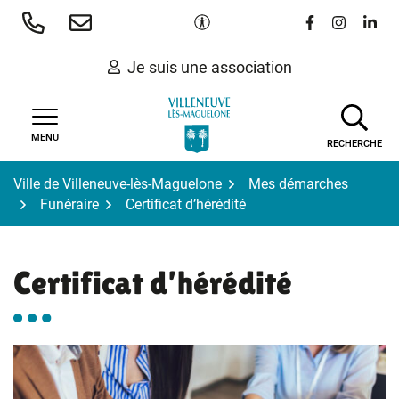
Gestion des traceurs
Aller
Paramètres d'accessibilité
Lien vers le 
Lien vers
Lien 
au
contenu
Je suis une association
MENU
RECHERCHE
Ville de Villeneuve-lès-Maguelone
Mes démarches
Funéraire
Certificat d’hérédité
Certificat d’hérédité