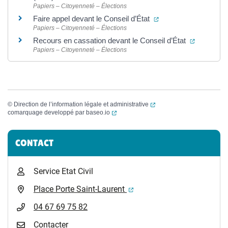
Papiers – Citoyenneté – Élections
(ouverture dans un n
Faire appel devant le Conseil d’État
Papiers – Citoyenneté – Élections
(ouvertur
Recours en cassation devant le Conseil d’État
Papiers – Citoyenneté – Élections
(ouverture dans un nouvel
©
Direction de l’information légale et administrative
(ouverture dans un nouvel onglet)
comarquage developpé par
baseo.io
Informations complémentaires
CONTACT
Service Etat Civil
(ouverture dans un nouvel 
Place Porte Saint-Laurent
04 67 69 75 82
Contacter