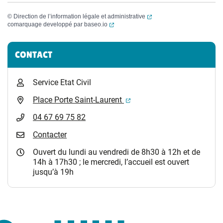
(ouverture dans un nouvel
©
Direction de l’information légale et administrative
(ouverture dans un nouvel onglet)
comarquage developpé par
baseo.io
Informations complémentaires
CONTACT
Service Etat Civil
(ouverture dans un nouvel 
Place Porte Saint-Laurent
04 67 69 75 82
Contacter
Ouvert du lundi au vendredi de 8h30 à 12h et de
14h à 17h30 ; le mercredi, l’accueil est ouvert
jusqu’à 19h