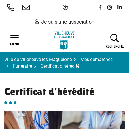
Gestion des traceurs
Aller
Paramètres d'accessibilité
Lien vers le 
Lien vers
Lien 
au
contenu
Je suis une association
MENU
RECHERCHE
Ville de Villeneuve-lès-Maguelone
Mes démarches
Funéraire
Certificat d’hérédité
Certificat d’hérédité