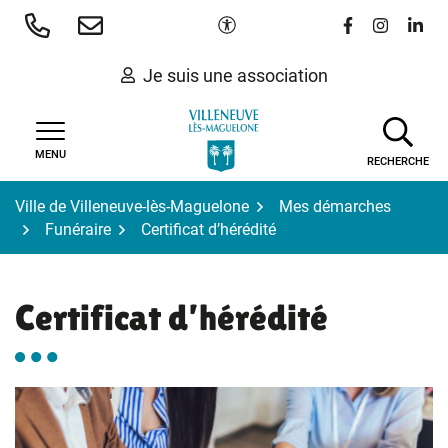
Gestion des traceurs
Aller
Paramètres d'accessibilité
Lien vers le 
Lien vers
Lien 
au
contenu
Je suis une association
MENU
RECHERCHE
Ville de Villeneuve-lès-Maguelone
Mes démarches
Funéraire
Certificat d’hérédité
Certificat d’hérédité