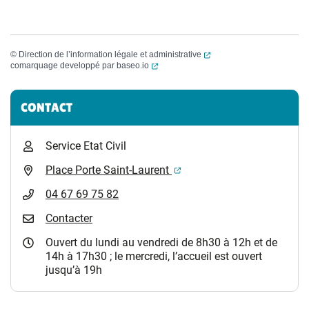
(ouverture dans un nouvel
©
Direction de l’information légale et administrative
(ouverture dans un nouvel onglet)
comarquage developpé par
baseo.io
Informations complémentaires
CONTACT
Service Etat Civil
(ouverture dans un nouvel 
Place Porte Saint-Laurent
04 67 69 75 82
Contacter
Ouvert du lundi au vendredi de 8h30 à 12h et de
14h à 17h30 ; le mercredi, l’accueil est ouvert
jusqu’à 19h