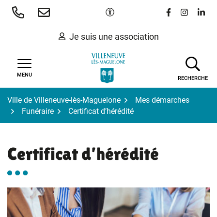
Gestion des traceurs
Aller
Paramètres d'accessibilité
Lien vers le 
Lien vers
Lien 
au
contenu
Je suis une association
MENU
RECHERCHE
Ville de Villeneuve-lès-Maguelone
Mes démarches
Funéraire
Certificat d’hérédité
Certificat d’hérédité