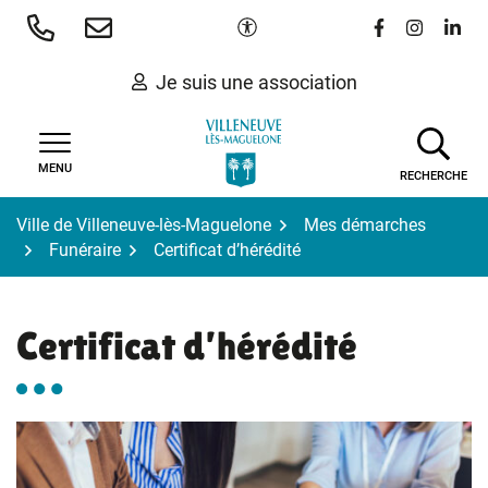
Gestion des traceurs
Aller
Paramètres d'accessibilité
Lien vers le 
Lien vers
Lien 
au
contenu
Je suis une association
MENU
RECHERCHE
Ville de Villeneuve-lès-Maguelone
Mes démarches
Funéraire
Certificat d’hérédité
Certificat d’hérédité