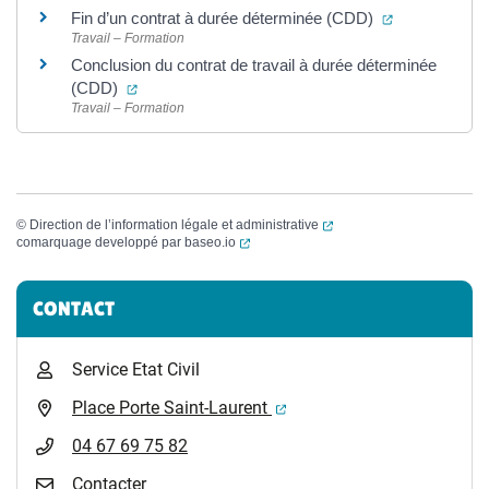
(ouverture da
Fin d’un contrat à durée déterminée (CDD)
Travail – Formation
Conclusion du contrat de travail à durée déterminée
(ouverture dans un nouvel onglet)
(CDD)
Travail – Formation
(ouverture dans un nouvel
©
Direction de l’information légale et administrative
(ouverture dans un nouvel onglet)
comarquage developpé par
baseo.io
Informations complémentaires
CONTACT
Service Etat Civil
(ouverture dans un nouvel 
Place Porte Saint-Laurent
04 67 69 75 82
Contacter