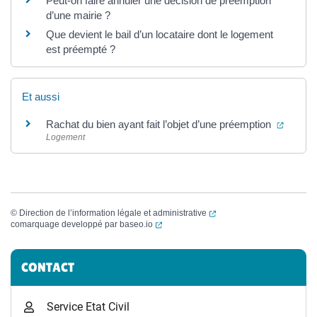
Peut-on faire annuler une décision de préemption
d’une mairie ?
Que devient le bail d’un locataire dont le logement
est préempté ?
Et aussi
(ouvert
Rachat du bien ayant fait l’objet d’une préemption
Logement
(ouverture dans un nouvel
©
Direction de l’information légale et administrative
(ouverture dans un nouvel onglet)
comarquage developpé par
baseo.io
Informations complémentaires
CONTACT
Service Etat Civil