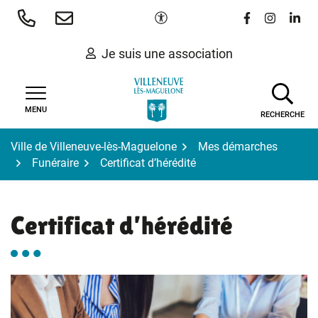
Gestion des traceurs
Aller
Paramètres d'accessibilité
Lien vers le 
Lien vers
Lien 
au
contenu
Je suis une association
MENU
RECHERCHE
Ville de Villeneuve-lès-Maguelone
Mes démarches
Funéraire
Certificat d’hérédité
Certificat d’hérédité