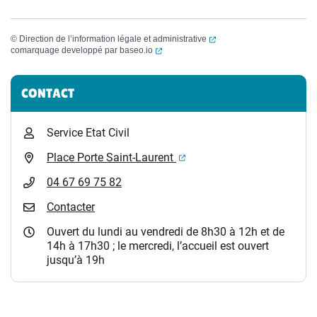
(ouverture dans un nouvel
©
Direction de l’information légale et administrative
(ouverture dans un nouvel onglet)
comarquage developpé par
baseo.io
Informations complémentaires
CONTACT
Service Etat Civil
(ouverture dans un nouvel 
Place Porte Saint-Laurent
04 67 69 75 82
Contacter
Ouvert du lundi au vendredi de 8h30 à 12h et de
14h à 17h30 ; le mercredi, l’accueil est ouvert
jusqu’à 19h