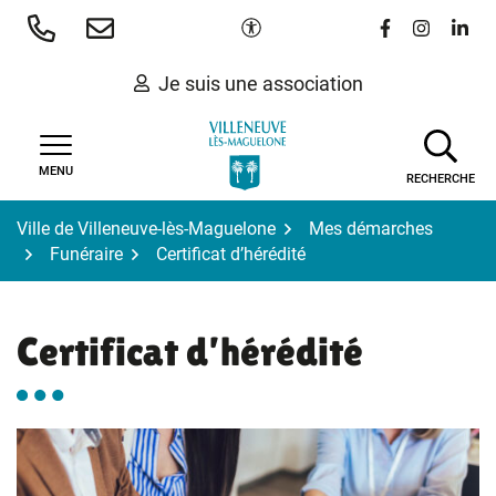
Gestion des traceurs
Aller
Paramètres d'accessibilité
Lien vers le 
Lien vers
Lien 
au
contenu
Je suis une association
MENU
RECHERCHE
Ville de Villeneuve-lès-Maguelone
Mes démarches
Funéraire
Certificat d’hérédité
Certificat d’hérédité