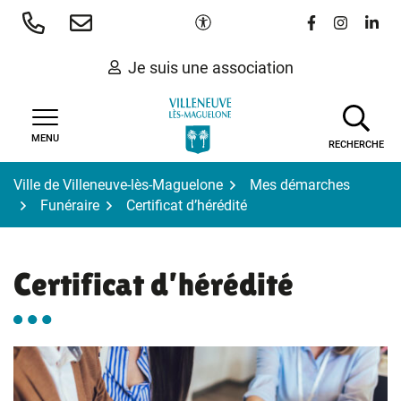
Gestion des traceurs
Aller
Paramètres d'accessibilité
Lien vers le 
Lien vers
Lien 
au
contenu
Je suis une association
MENU
RECHERCHE
Ville de Villeneuve-lès-Maguelone
Mes démarches
Funéraire
Certificat d’hérédité
Certificat d’hérédité