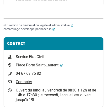
(ouverture dans un nouvel
©
Direction de l’information légale et administrative
(ouverture dans un nouvel onglet)
comarquage developpé par
baseo.io
Informations complémentaires
CONTACT
Service Etat Civil
(ouverture dans un nouvel 
Place Porte Saint-Laurent
04 67 69 75 82
Contacter
Ouvert du lundi au vendredi de 8h30 à 12h et de
14h à 17h30 ; le mercredi, l’accueil est ouvert
jusqu’à 19h