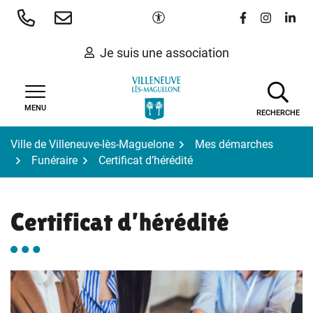
Gestion des traceurs
Aller
Paramètres d'accessibilité
Lien vers le 
Lien vers
Lien 
au
contenu
Je suis une association
MENU
RECHERCHE
Ville de Villeneuve-lès-Maguelone
Mes démarches
Funéraire
Certificat d’hérédité
Certificat d’hérédité