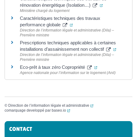
(ouverture dans u
rénovation énergétique (Isolation…)
Ministère chargé du logement
Caractéristiques techniques des travaux
(ouverture dans un nouvel ongle
performance globale
Direction de l’information légale et administrative (Dila) –
Première ministre
Prescriptions techniques applicables à certaines
(ouverture
installations d’assainissement non collectif
Direction de l’information légale et administrative (Dila) –
Première ministre
(ouverture dans un 
Eco-prêt à taux zéro Copropriété
Agence nationale pour l’information sur le logement (Anil)
(ouverture dans un nouvel
©
Direction de l’information légale et administrative
(ouverture dans un nouvel onglet)
comarquage developpé par
baseo.io
Informations complémentaires
CONTACT