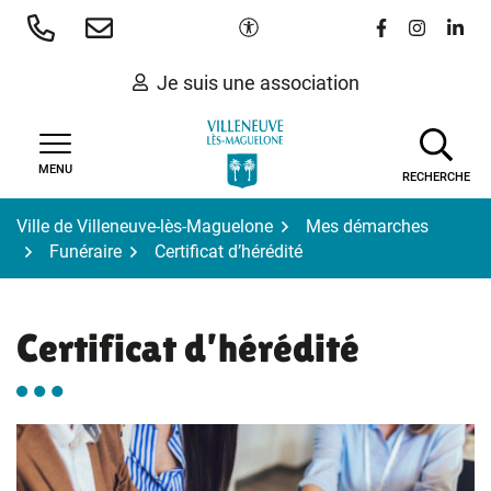
Gestion des traceurs
Aller
Paramètres d'accessibilité
Lien vers le 
Lien vers
Lien 
au
contenu
Je suis une association
MENU
RECHERCHE
Ville de Villeneuve-lès-Maguelone
Mes démarches
Funéraire
Certificat d’hérédité
Certificat d’hérédité