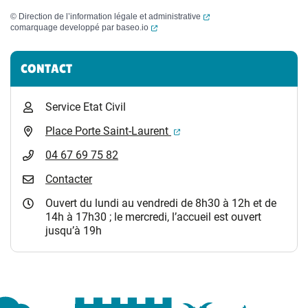
(ouverture dans un nouvel
©
Direction de l’information légale et administrative
(ouverture dans un nouvel onglet)
comarquage developpé par
baseo.io
Informations complémentaires
CONTACT
Service Etat Civil
(ouverture dans un nouvel 
Place Porte Saint-Laurent
04 67 69 75 82
Contacter
Ouvert du lundi au vendredi de 8h30 à 12h et de
14h à 17h30 ; le mercredi, l’accueil est ouvert
jusqu’à 19h