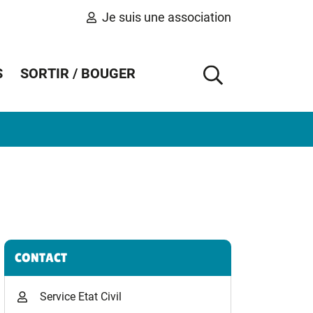
Je suis une association
S
SORTIR / BOUGER
AFFICHER 
Informations complémentaires
CONTACT
Service Etat Civil