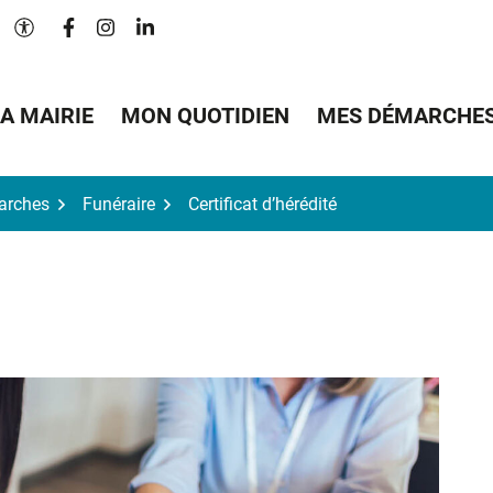
Lien vers le compte Facebook
Lien vers le compte Instagram
Lien vers le compte Linkedin
Paramètres d'accessibilité
A MAIRIE
MON QUOTIDIEN
MES DÉMARCHE
arches
Funéraire
Certificat d’hérédité