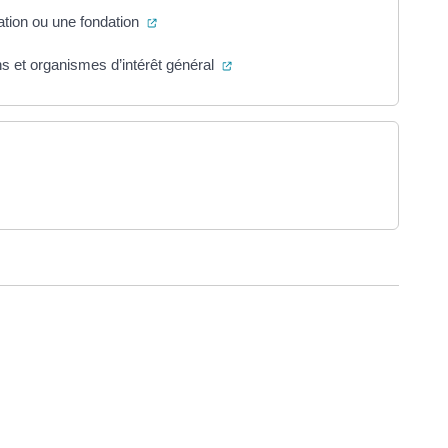
(ouverture dans un nouvel onglet)
ation ou une fondation
(ouverture dans un nouvel onglet
s et organismes d’intérêt général
ouverture dans un nouvel onglet)
ure dans un nouvel onglet)
uvel onglet)