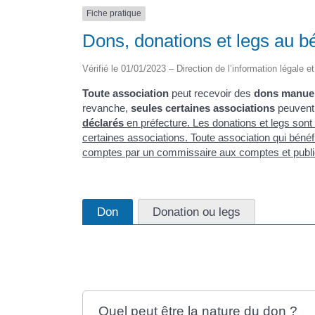
Fiche pratique
Dons, donations et legs au b
Vérifié le 01/01/2023 – Direction de l’information légale e
Toute association
peut recevoir des
dons manue
revanche,
seules certaines associations
peuvent
déclarés
en préfecture. Les donations et legs sont 
certaines associations. Toute association qui béné
comptes par un commissaire aux comptes et publ
Don
Donation ou legs
Quel peut être la nature du don ?