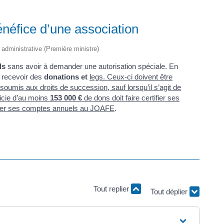
énéfice d’une association
t administrative (Première ministre)
ls
sans avoir à demander une autorisation spéciale. En
 recevoir des
donations et
legs
. Ceux-ci doivent être
soumis aux droits de succession, sauf lorsqu’il s’agit de
ficie d’au moins
153 000 €
de dons doit faire certifier ses
ier ses comptes annuels au
JOAFE
.
Tout replier
Tout déplier