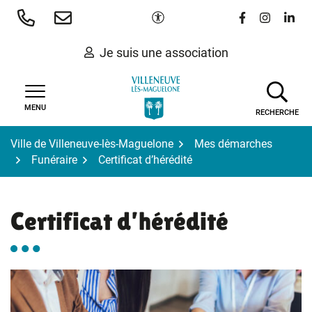
Gestion des traceurs
Aller
Paramètres d'accessibilité
Lien vers le 
Lien vers
Lien 
au
contenu
Je suis une association
MENU
RECHERCHE
Ville de Villeneuve-lès-Maguelone
Mes démarches
Funéraire
Certificat d’hérédité
Certificat d’hérédité