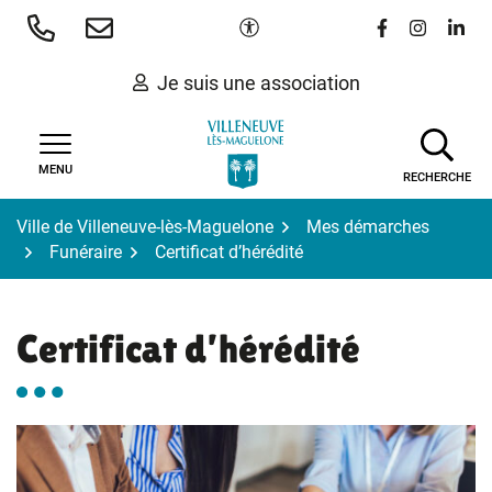
Gestion des traceurs
Aller
Paramètres d'accessibilité
Lien vers le 
Lien vers
Lien 
au
contenu
Je suis une association
MENU
RECHERCHE
Ville de Villeneuve-lès-Maguelone
Mes démarches
Funéraire
Certificat d’hérédité
Certificat d’hérédité