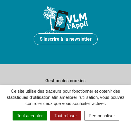
S'inscrire à la newsletter
Gestion des cookies
Ce site utilise des traceurs pour fonctionner et obtenir des
Plan du site
statistiques d'utilisation afin améliorer l'utilisation, vous pouvez
Politique de confidentialité
contrôler ceux que vous souhaitez activer.
Crédits
Tout accepter
Tout refuser
Personnaliser
Accessibilité : partiellement conforme