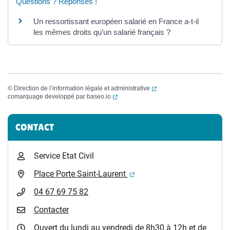
Questions ? Réponses !
Un ressortissant européen salarié en France a-t-il
les mêmes droits qu’un salarié français ?
(ouverture dans un nouvel
©
Direction de l’information légale et administrative
(ouverture dans un nouvel onglet)
comarquage developpé par
baseo.io
Informations complémentaires
CONTACT
Service Etat Civil
(ouverture dans un nouvel 
Place Porte Saint-Laurent
04 67 69 75 82
Contacter
Ouvert du lundi au vendredi de 8h30 à 12h et de