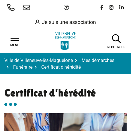
Gestion des traceurs
Aller
Paramètres d'accessibilité
Lien vers le 
Lien vers
Lien 
au
contenu
Je suis une association
MENU
RECHERCHE
Ville de Villeneuve-lès-Maguelone
Mes démarches
Funéraire
Certificat d’hérédité
Certificat d’hérédité