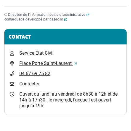
(ouverture dans un nouvel
©
Direction de l’information légale et administrative
(ouverture dans un nouvel onglet)
comarquage developpé par
baseo.io
Informations complémentaires
CONTACT
Service Etat Civil
(ouverture dans un nouvel 
Place Porte Saint-Laurent
04 67 69 75 82
Contacter
Ouvert du lundi au vendredi de 8h30 à 12h et de
14h à 17h30 ; le mercredi, l’accueil est ouvert
jusqu’à 19h