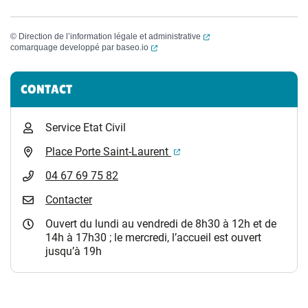
(ouverture dans un nouvel
©
Direction de l’information légale et administrative
(ouverture dans un nouvel onglet)
comarquage developpé par
baseo.io
Informations complémentaires
CONTACT
Service Etat Civil
(ouverture dans un nouvel 
Place Porte Saint-Laurent
04 67 69 75 82
Contacter
Ouvert du lundi au vendredi de 8h30 à 12h et de
14h à 17h30 ; le mercredi, l’accueil est ouvert
jusqu’à 19h