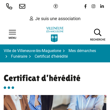
Gestion des traceurs
Aller
Paramètres d'accessibilité
Lien vers le 
Lien vers
Lien 
au
contenu
Je suis une association
MENU
RECHERCHE
Ville de Villeneuve-lès-Maguelone
Mes démarches
Funéraire
Certificat d’hérédité
Certificat d’hérédité