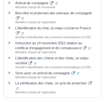
(ouverture dans un nouvel ongl
Animal de compagnie
Ministère chargé de l’économie
Bien-être et protection des animaux de compagnie
(ouverture dans un nouvel onglet)
Ministère chargé de l’agriculture
L’identification du chat, un enjeu crucial en France
(ouverture dans un nouvel onglet)
Société d’identification des carnivores domestiques (I-CAD)
Instruction du 14 novembre 2022 relative au
(ouvertur
certificat d’engagement et de connaissance
Ministère chargé de l’agriculture
L’identification des chiens et des chats, un enjeu
(ouverture dans un nouvel onglet)
sociétal
Société d’identification des carnivores domestiques (I-CAD)
(ouverture dans 
Vivre avec un animal de compagnie
Ministère chargé de l’agriculture
La stérilisation des chats, un acte de protection
(ouverture dans un nouvel onglet)
Ministère chargé de l’agriculture