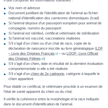
Il doit comporter les informations suivantes :
Vos nom et adresse
Document justifiant de l’identification de l’animal au fichier
national d’identification des carnivores domestiques (Icad)
Si l’animal dispose d’un passeport européen pour animal de
compagnie, numéro du passeport
Si l’animal est stérilisé, certificat vétérinaire de stérilisation
Si l’animal est vacciné, vaccinations réalisées
S’il s’agit d’un chien ou d’un chat de race, copie de la
déclaration de naissance inscrite au livre généalogique (
LOF
(ouverture dans un nouvel ongle
– Livre des Origines Français
– ou
LOOF- Livre Officiel
(ouverture dans un nouvel onglet)
des Origines Félines
)
S’il s’agit d’un chien, date et résultat de la dernière évaluation
comportementale si elle a été réalisée
S’il s’agit d’un
chien de 2e catégorie
, catégorie à laquelle le
chien appartient
Pour établir ce certificat, le vétérinaire procède à un examen de
l’état de santé apparent du chien ou du chat.
Il vérifie la cohérence entre la morphologie et la race indiquée
dans le document d’identification de l’animal.