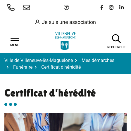
Gestion des traceurs
Aller
Paramètres d'accessibilité
Lien vers le 
Lien vers
Lien 
au
contenu
Je suis une association
MENU
RECHERCHE
Ville de Villeneuve-lès-Maguelone
Mes démarches
Funéraire
Certificat d’hérédité
Certificat d’hérédité