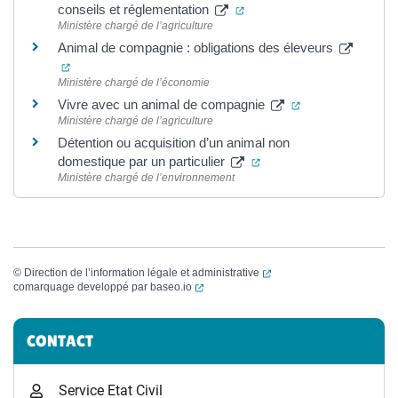
(ouverture dans un nouvel 
conseils et réglementation
Ministère chargé de l’agriculture
Animal de compagnie : obligations des éleveurs
(ouverture dans un nouvel onglet)
Ministère chargé de l’économie
(ouverture dans 
Vivre avec un animal de compagnie
Ministère chargé de l’agriculture
Détention ou acquisition d’un animal non
(ouverture dans un nouv
domestique par un particulier
Ministère chargé de l’environnement
(ouverture dans un nouvel
©
Direction de l’information légale et administrative
(ouverture dans un nouvel onglet)
comarquage developpé par
baseo.io
Informations complémentaires
CONTACT
Service Etat Civil