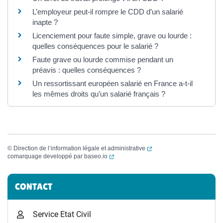
L’employeur peut-il rompre le CDD d’un salarié
inapte ?
Licenciement pour faute simple, grave ou lourde :
quelles conséquences pour le salarié ?
Faute grave ou lourde commise pendant un
préavis : quelles conséquences ?
Un ressortissant européen salarié en France a-t-il
les mêmes droits qu’un salarié français ?
(ouverture dans un nouvel
©
Direction de l’information légale et administrative
(ouverture dans un nouvel onglet)
comarquage developpé par
baseo.io
Informations complémentaires
CONTACT
Service Etat Civil