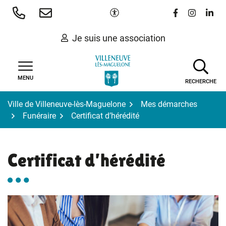
Gestion des traceurs
Aller
Paramètres d'accessibilité
Lien vers le 
Lien vers
Lien 
au
contenu
Je suis une association
MENU
RECHERCHE
Ville de Villeneuve-lès-Maguelone
Mes démarches
Funéraire
Certificat d’hérédité
Certificat d’hérédité