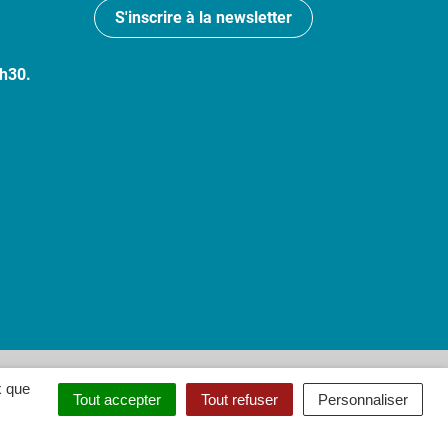
S'inscrire à la newsletter
7h30.
 : partiellement conforme
x que
Tout accepter
Tout refuser
Personnaliser
ouvel onglet)