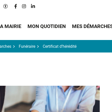
Lien vers le compte Facebook
Lien vers le compte Instagram
Lien vers le compte Linkedin
Paramètres d'accessibilité
A MAIRIE
MON QUOTIDIEN
MES DÉMARCHE
arches
Funéraire
Certificat d’hérédité