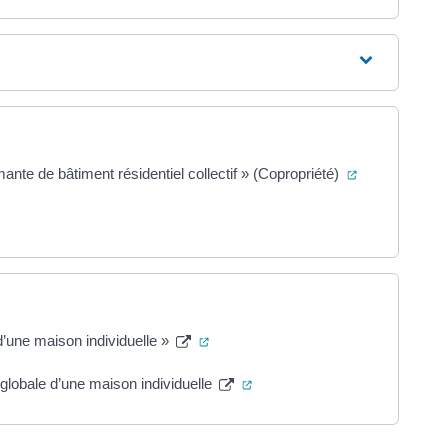
(ouverture da
te de bâtiment résidentiel collectif » (Copropriété)
erture dans un nouvel onglet)
(ouverture dans un nouvel onglet)
’une maison individuelle »
(ouverture dans un nouvel ong
globale d’une maison individuelle