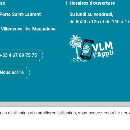
se
Horaires d'ouverture
Porte Saint-Laurent
Du lundi au vendredi,
de 8h30 à 12h et de 14h à 1
 Villeneuve-lès-Maguelone
+33 4 67 69 75 75
Nous écrire
lan du site
Politique de confidentialité
Crédits
Accessibilité
ques d'utilisation afin améliorer l'utilisation, vous pouvez contrôler ceu
Inovagora (ouverture dans un n
Site réalisé par