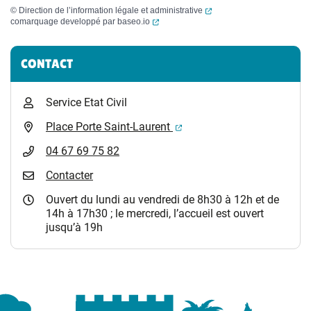
(ouverture dans un nouvel
©
Direction de l’information légale et administrative
(ouverture dans un nouvel onglet)
comarquage developpé par
baseo.io
Informations complémentaires
CONTACT
Service Etat Civil
(ouverture dans un nouvel 
Place Porte Saint-Laurent
04 67 69 75 82
Contacter
Ouvert du lundi au vendredi de 8h30 à 12h et de
14h à 17h30 ; le mercredi, l’accueil est ouvert
jusqu’à 19h