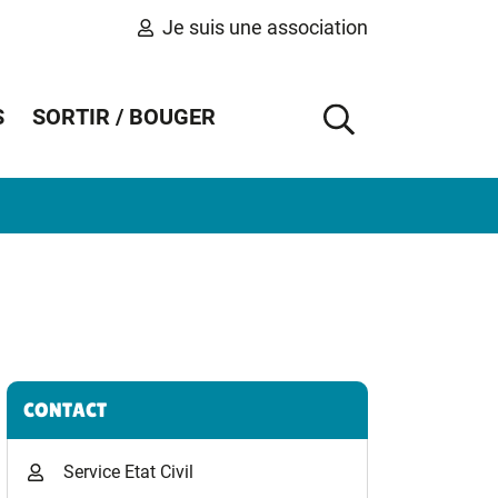
Je suis une association
S
SORTIR / BOUGER
AFFICHER 
Informations complémentaires
CONTACT
Service Etat Civil