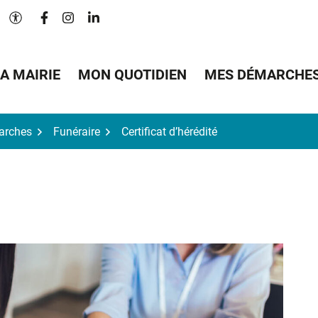
Lien vers le compte Facebook
Lien vers le compte Instagram
Lien vers le compte Linkedin
Paramètres d'accessibilité
A MAIRIE
MON QUOTIDIEN
MES DÉMARCHE
arches
Funéraire
Certificat d’hérédité