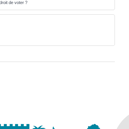
roit de voter ?
ouvel onglet)
ure dans un nouvel onglet)
uvel onglet)