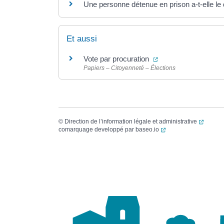
Une personne détenue en prison a-t-elle le d
Et aussi
(ouverture dans un n
Vote par procuration
Papiers – Citoyenneté – Élections
(ouvert
©
Direction de l’information légale et administrative
(ouverture dans un no
comarquage developpé par
baseo.io