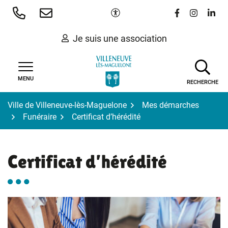
Gestion des traceurs
Aller
Paramètres d'accessibilité
Lien vers le 
Lien vers
Lien 
au
contenu
Je suis une association
MENU
RECHERCHE
Ville de Villeneuve-lès-Maguelone
Mes démarches
Funéraire
Certificat d’hérédité
Certificat d’hérédité