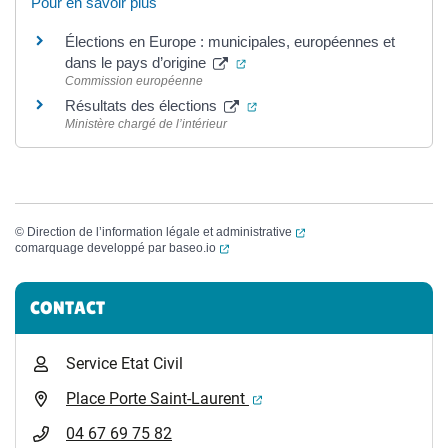
Pour en savoir plus
Élections en Europe : municipales, européennes et
(ouverture dans un nouvel ongl
dans le pays d’origine
Commission européenne
(ouverture dans un nouvel ong
Résultats des élections
Ministère chargé de l’intérieur
(ouverture dans un nouvel
©
Direction de l’information légale et administrative
(ouverture dans un nouvel onglet)
comarquage developpé par
baseo.io
Informations complémentaires
CONTACT
Service Etat Civil
(ouverture dans un nouvel 
Place Porte Saint-Laurent
04 67 69 75 82