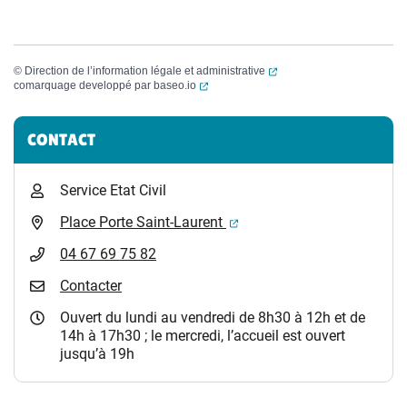
(ouverture dans un nouvel
©
Direction de l’information légale et administrative
(ouverture dans un nouvel onglet)
comarquage developpé par
baseo.io
Informations complémentaires
CONTACT
Service Etat Civil
(ouverture dans un nouvel 
Place Porte Saint-Laurent
04 67 69 75 82
Contacter
Ouvert du lundi au vendredi de 8h30 à 12h et de
14h à 17h30 ; le mercredi, l’accueil est ouvert
jusqu’à 19h