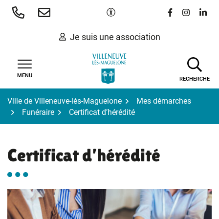
Gestion des traceurs
Aller
Paramètres d'accessibilité
Lien vers le 
Lien vers
Lien 
au
contenu
Je suis une association
MENU
RECHERCHE
Ville de Villeneuve-lès-Maguelone
Mes démarches
Funéraire
Certificat d’hérédité
Certificat d’hérédité