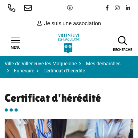
Gestion des traceurs
Aller
Paramètres d'accessibilité
Lien vers le 
Lien vers
Lien 
au
contenu
Je suis une association
MENU
RECHERCHE
Ville de Villeneuve-lès-Maguelone
Mes démarches
Funéraire
Certificat d’hérédité
Certificat d’hérédité