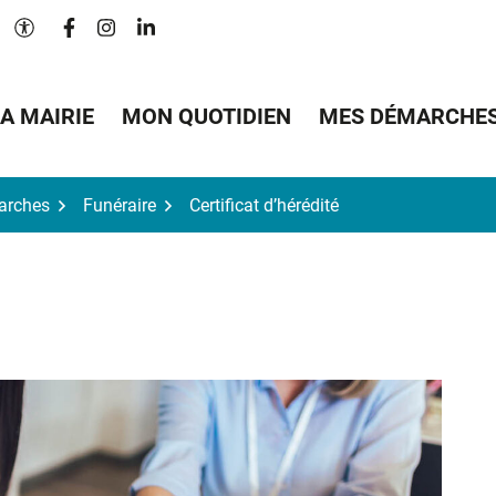
Lien vers le compte Facebook
Lien vers le compte Instagram
Lien vers le compte Linkedin
Paramètres d'accessibilité
A MAIRIE
MON QUOTIDIEN
MES DÉMARCHE
arches
Funéraire
Certificat d’hérédité