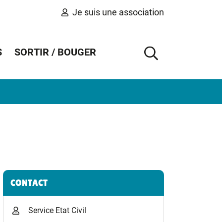
Je suis une association
S
SORTIR / BOUGER
AFFICHER 
Informations complémentaires
CONTACT
Service Etat Civil