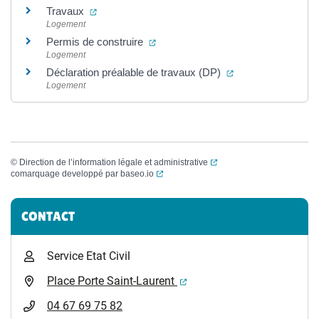
(ouverture dans un nouvel onglet)
Travaux
Logement
(ouverture dans un nouvel onglet)
Permis de construire
Logement
(ouverture dans un
Déclaration préalable de travaux (DP)
Logement
(ouverture dans un nouvel
©
Direction de l’information légale et administrative
(ouverture dans un nouvel onglet)
comarquage developpé par
baseo.io
Informations complémentaires
CONTACT
Service Etat Civil
(ouverture dans un nouvel 
Place Porte Saint-Laurent
04 67 69 75 82