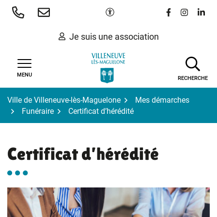
Gestion des traceurs
Aller
Paramètres d'accessibilité
Lien vers le 
Lien vers
Lien 
au
contenu
Je suis une association
MENU
RECHERCHE
Ville de Villeneuve-lès-Maguelone
Mes démarches
Funéraire
Certificat d’hérédité
Certificat d’hérédité