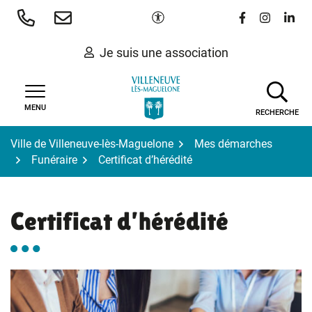
Gestion des traceurs
Aller
Paramètres d'accessibilité
Lien vers le 
Lien vers
Lien 
au
contenu
Je suis une association
MENU
RECHERCHE
Ville de Villeneuve-lès-Maguelone
Mes démarches
Funéraire
Certificat d’hérédité
Certificat d’hérédité