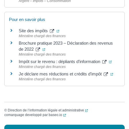
Argent – Impôts – Consommation
Pour en savoir plus
(ouverture dans un nouvel onglet)
Site des impôts
Ministère chargé des finances
Brochure pratique 2023 – Déclaration des revenus
(ouverture dans un nouvel onglet)
de 2022
Ministère chargé des finances
(ouvertur
Impôt sur le revenu : dépliants d’information
Ministère chargé des finances
(ouvertu
Je déclare mes réductions et crédits d’impôt
Ministère chargé des finances
(ouverture dans un nouvel
©
Direction de l’information légale et administrative
(ouverture dans un nouvel onglet)
comarquage developpé par
baseo.io
Informations complémentaires