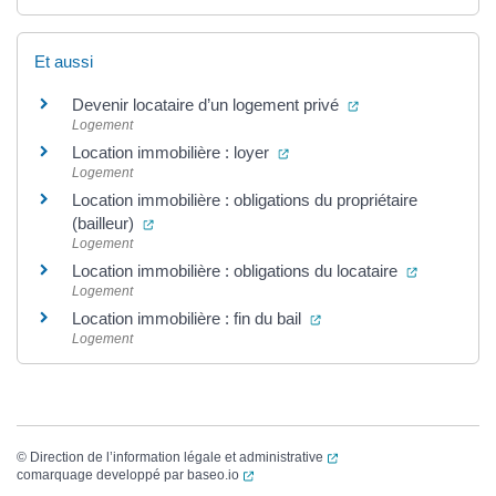
Et aussi
(ouverture dans un
Devenir locataire d’un logement privé
Logement
(ouverture dans un nouvel on
Location immobilière : loyer
Logement
Location immobilière : obligations du propriétaire
(ouverture dans un nouvel onglet)
(bailleur)
Logement
(ouverture
Location immobilière : obligations du locataire
Logement
(ouverture dans un nouve
Location immobilière : fin du bail
Logement
(ouverture dans un nouvel
©
Direction de l’information légale et administrative
(ouverture dans un nouvel onglet)
comarquage developpé par
baseo.io