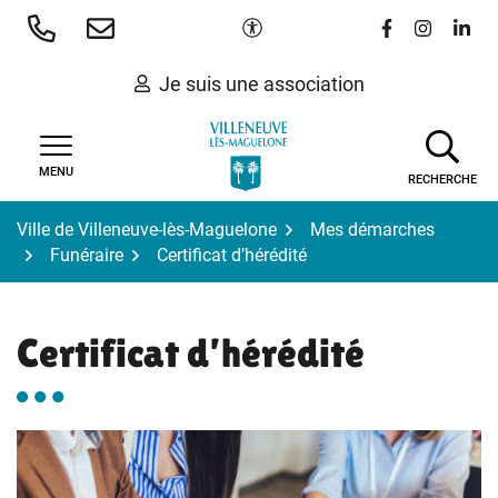
Gestion des traceurs
Aller
Paramètres d'accessibilité
Lien vers le 
Lien vers
Lien 
au
contenu
Je suis une association
MENU
RECHERCHE
Ville de Villeneuve-lès-Maguelone
Mes démarches
Funéraire
Certificat d’hérédité
Certificat d’hérédité