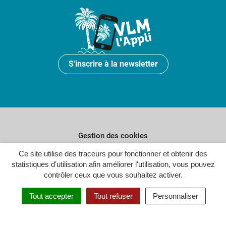
S'inscrire à la newsletter
Gestion des cookies
Plan du site
Ce site utilise des traceurs pour fonctionner et obtenir des
statistiques d'utilisation afin améliorer l'utilisation, vous pouvez
Politique de confidentialité
contrôler ceux que vous souhaitez activer.
Crédits
Tout accepter
Tout refuser
Personnaliser
Accessibilité : partiellement conforme