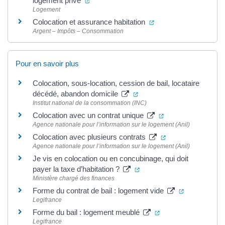
logement privé
Logement
(ouverture dans un no
Colocation et assurance habitation
Argent – Impôts – Consommation
Pour en savoir plus
Colocation, sous-location, cession de bail, locataire
(ouverture dans un nouvel 
décédé, abandon domicile
Institut national de la consommation (INC)
(ouverture dans un
Colocation avec un contrat unique
Agence nationale pour l’information sur le logement (Anil)
(ouverture dans un
Colocation avec plusieurs contrats
Agence nationale pour l’information sur le logement (Anil)
Je vis en colocation ou en concubinage, qui doit
(ouverture dans un nouvel
payer la taxe d’habitation ?
Ministère chargé des finances
(ouverture d
Forme du contrat de bail : logement vide
Legifrance
(ouverture dans un 
Forme du bail : logement meublé
Legifrance