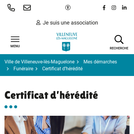
Gestion des traceurs
Aller
Paramètres d'accessibilité
Lien vers le 
Lien vers
Lien 
au
contenu
Je suis une association
MENU
RECHERCHE
Ville de Villeneuve-lès-Maguelone
Mes démarches
Funéraire
Certificat d’hérédité
Certificat d’hérédité