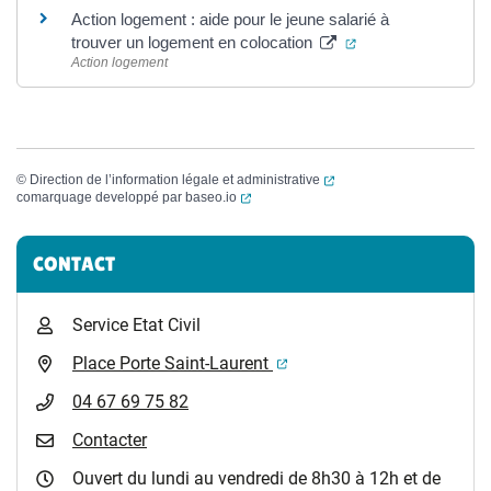
Action logement : aide pour le jeune salarié à
(ouverture dans un
trouver un logement en colocation
Action logement
(ouverture dans un nouvel
©
Direction de l’information légale et administrative
(ouverture dans un nouvel onglet)
comarquage developpé par
baseo.io
Informations complémentaires
CONTACT
Service Etat Civil
(ouverture dans un nouvel 
Place Porte Saint-Laurent
04 67 69 75 82
Contacter
Ouvert du lundi au vendredi de 8h30 à 12h et de