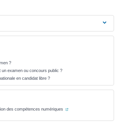
amen ?
nt un examen ou concours public ?
tionale en candidat libre ?
(ouverture dans un nouvel ongle
ication des compétences numériques