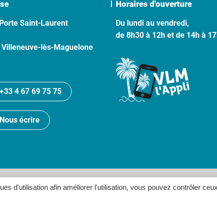
se
Horaires d'ouverture
Porte Saint-Laurent
Du lundi au vendredi,
de 8h30 à 12h et de 14h à 1
 Villeneuve-lès-Maguelone
+33 4 67 69 75 75
Nous écrire
lan du site
Politique de confidentialité
Crédits
Accessibilité
ques d'utilisation afin améliorer l'utilisation, vous pouvez contrôler ceu
Inovagora (ouverture dans un n
Site réalisé par