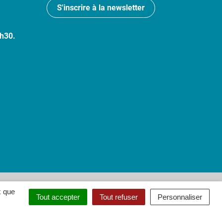
S'inscrire à la newsletter
7h30.
 : partiellement conforme
x que
Tout accepter
Tout refuser
Personnaliser
ouvel onglet)