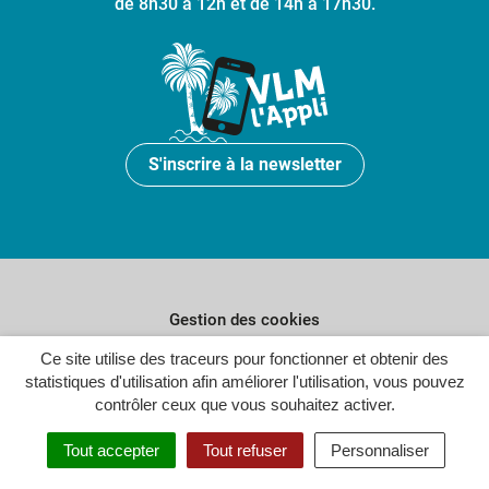
de 8h30 à 12h et de 14h à 17h30.
S'inscrire à la newsletter
Gestion des cookies
Ce site utilise des traceurs pour fonctionner et obtenir des
Plan du site
statistiques d'utilisation afin améliorer l'utilisation, vous pouvez
Politique de confidentialité
contrôler ceux que vous souhaitez activer.
Crédits
Tout accepter
Tout refuser
Personnaliser
Accessibilité : partiellement conforme