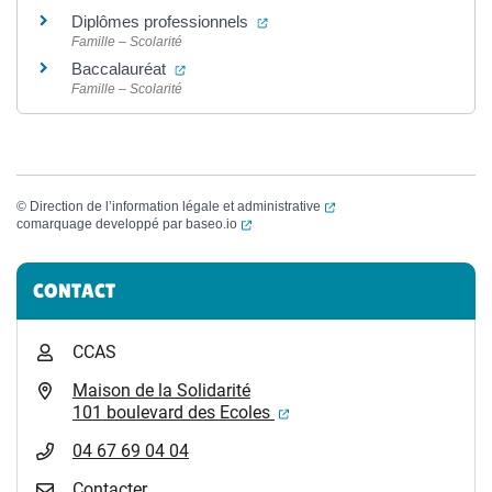
(ouverture dans un nouvel ongle
Diplômes professionnels
Famille – Scolarité
(ouverture dans un nouvel onglet)
Baccalauréat
Famille – Scolarité
(ouverture dans un nouvel
©
Direction de l’information légale et administrative
(ouverture dans un nouvel onglet)
comarquage developpé par
baseo.io
Informations complémentaires
CONTACT
CCAS
Maison de la Solidarité
(ouverture dans un nouvel
101 boulevard des Ecoles
04 67 69 04 04
Contacter