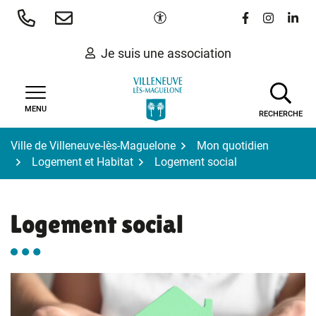
Gestion des traceurs
Aller
Paramètres d'accessibilité
Lien vers le 
Lien vers
Lien 
au
contenu
Je suis une association
MENU
RECHERCHE
Ville de Villeneuve-lès-Maguelone
Mon quotidien
Logement et Habitat
Logement social
Logement social