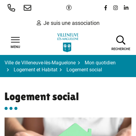
Gestion des traceurs
Aller
Paramètres d'accessibilité
Lien vers le 
Lien vers
Lien 
au
contenu
Je suis une association
MENU
RECHERCHE
Ville de Villeneuve-lès-Maguelone
Mon quotidien
Logement et Habitat
Logement social
Logement social