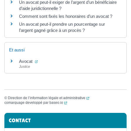
Un avocat peut-il exiger de l’argent d’un bénéficiaire
d’aide juridictionnelle ?
Comment sont fixés les honoraires d’un avocat ?
Un avocat peut-il prendre un pourcentage sur
l’argent gagné grâce à un procès ?
Et aussi
(ouverture dans un nouvel onglet)
Avocat
Justice
(ouverture dans un nouvel
©
Direction de l’information légale et administrative
(ouverture dans un nouvel onglet)
comarquage developpé par
baseo.io
Informations complémentaires
CONTACT