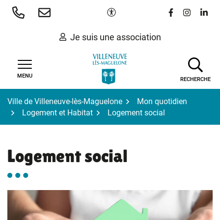
Gestion des traceurs
Aller
Paramètres d'accessibilité
Lien vers le 
Lien vers
Lien 
au
contenu
Je suis une association
MENU
RECHERCHE
Ville de Villeneuve-lès-Maguelone
Mon quotidien
Logement et Habitat
Logement social
Logement social