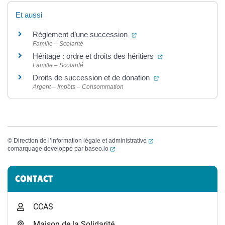
Et aussi
(ouverture dans un nouvel 
Règlement d’une succession
Famille – Scolarité
(ouverture dans un
Héritage : ordre et droits des héritiers
Famille – Scolarité
(ouverture dans un n
Droits de succession et de donation
Argent – Impôts – Consommation
(ouverture dans un nouvel
©
Direction de l’information légale et administrative
(ouverture dans un nouvel onglet)
comarquage developpé par
baseo.io
Informations complémentaires
CONTACT
CCAS
Maison de la Solidarité