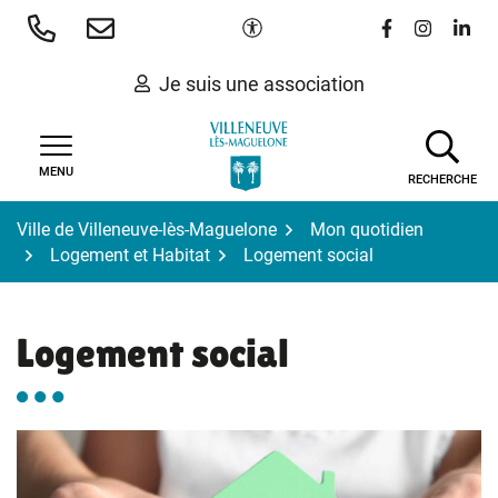
Gestion des traceurs
Aller
Paramètres d'accessibilité
Lien vers le 
Lien vers
Lien 
au
contenu
Je suis une association
MENU
RECHERCHE
Ville de Villeneuve-lès-Maguelone
Mon quotidien
Logement et Habitat
Logement social
Logement social