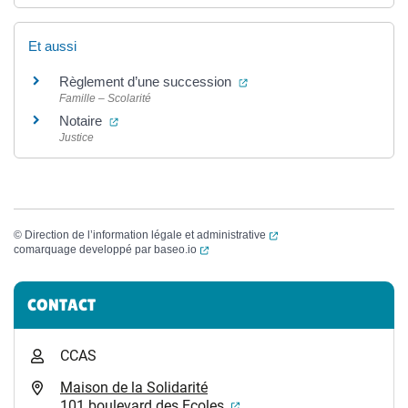
Et aussi
(ouverture dans un nouvel 
Règlement d’une succession
Famille – Scolarité
(ouverture dans un nouvel onglet)
Notaire
Justice
(ouverture dans un nouvel
©
Direction de l’information légale et administrative
(ouverture dans un nouvel onglet)
comarquage developpé par
baseo.io
Informations complémentaires
CONTACT
CCAS
Maison de la Solidarité
(ouverture dans un nouvel
101 boulevard des Ecoles