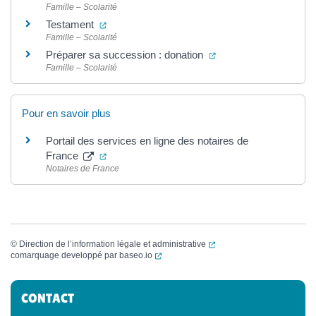
Famille – Scolarité
(ouverture dans un nouvel onglet)
Testament
Famille – Scolarité
(ouverture dans un no
Préparer sa succession : donation
Famille – Scolarité
Pour en savoir plus
Portail des services en ligne des notaires de
(ouverture dans un nouvel onglet)
France
Notaires de France
(ouverture dans un nouvel
©
Direction de l’information légale et administrative
(ouverture dans un nouvel onglet)
comarquage developpé par
baseo.io
Informations complémentaires
CONTACT