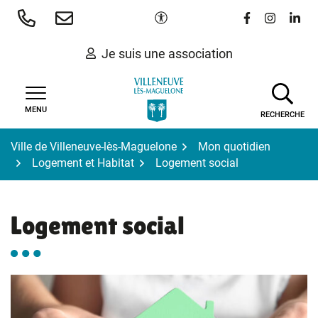
Gestion des traceurs
Aller
Paramètres d'accessibilité
Lien vers le 
Lien vers
Lien 
au
contenu
Je suis une association
MENU
RECHERCHE
Ville de Villeneuve-lès-Maguelone
Mon quotidien
Logement et Habitat
Logement social
Logement social