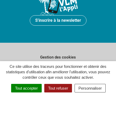
S'inscrire à la newsletter
Gestion des cookies
Plan du site
Ce site utilise des traceurs pour fonctionner et obtenir des
statistiques d'utilisation afin améliorer l'utilisation, vous pouvez
Politique de confidentialité
contrôler ceux que vous souhaitez activer.
Crédits
Tout accepter
Tout refuser
Personnaliser
Accessibilité : partiellement conforme
Inovagora (ouverture dans un n
Site réalisé par