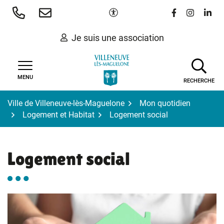
Gestion des traceurs
Aller
Paramètres d'accessibilité
Lien vers le 
Lien vers
Lien 
au
contenu
Je suis une association
MENU
RECHERCHE
Ville de Villeneuve-lès-Maguelone
Mon quotidien
Logement et Habitat
Logement social
Logement social