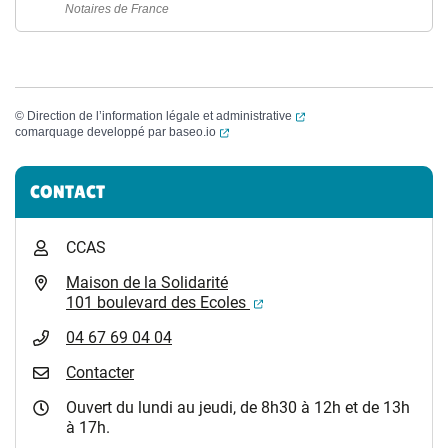
Notaires de France
(ouverture dans un nouvel
©
Direction de l’information légale et administrative
(ouverture dans un nouvel onglet)
comarquage developpé par
baseo.io
Informations complémentaires
CONTACT
CCAS
Maison de la Solidarité
(ouverture dans un nouvel
101 boulevard des Ecoles
04 67 69 04 04
Contacter
Ouvert du lundi au jeudi, de 8h30 à 12h et de 13h
à 17h.