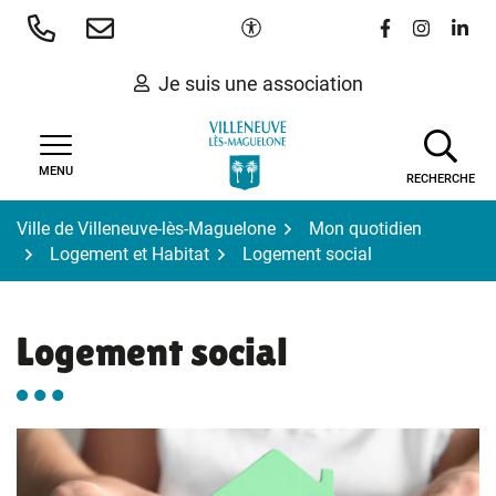
Gestion des traceurs
Aller
Paramètres d'accessibilité
Lien vers le 
Lien vers
Lien 
au
contenu
Je suis une association
MENU
RECHERCHE
Ville de Villeneuve-lès-Maguelone
Mon quotidien
Logement et Habitat
Logement social
Logement social