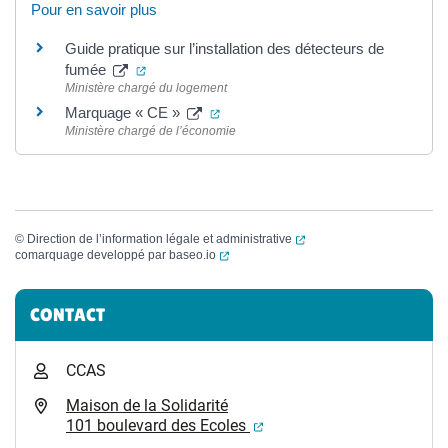
Pour en savoir plus
Guide pratique sur l’installation des détecteurs de
(ouverture dans un nouvel onglet)
fumée
Ministère chargé du logement
(ouverture dans un nouvel onglet)
Marquage « CE »
Ministère chargé de l’économie
(ouverture dans un nouvel
©
Direction de l’information légale et administrative
(ouverture dans un nouvel onglet)
comarquage developpé par
baseo.io
Informations complémentaires
CONTACT
CCAS
Maison de la Solidarité
(ouverture dans un nouvel
101 boulevard des Ecoles