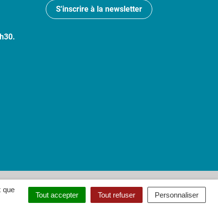
S'inscrire à la newsletter
7h30.
 : partiellement conforme
x que
Tout accepter
Tout refuser
Personnaliser
ouvel onglet)