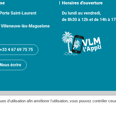
se
Horaires d'ouverture
Porte Saint-Laurent
Du lundi au vendredi,
de 8h30 à 12h et de 14h à 1
 Villeneuve-lès-Maguelone
+33 4 67 69 75 75
Nous écrire
lan du site
Politique de confidentialité
Crédits
Accessibilité
ques d'utilisation afin améliorer l'utilisation, vous pouvez contrôler ceu
Inovagora (ouverture dans un n
Site réalisé par