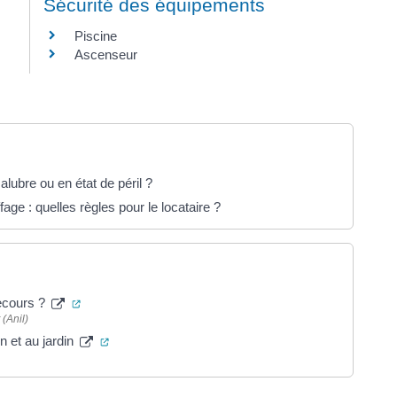
Sécurité des équipements
Piscine
Ascenseur
alubre ou en état de péril ?
ge : quelles règles pour le locataire ?
(ouverture dans un nouvel onglet)
recours ?
(Anil)
(ouverture dans un nouvel onglet)
n et au jardin