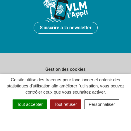
S'inscrire à la newsletter
Gestion des cookies
Plan du site
Ce site utilise des traceurs pour fonctionner et obtenir des
statistiques d'utilisation afin améliorer l'utilisation, vous pouvez
Politique de confidentialité
contrôler ceux que vous souhaitez activer.
Crédits
Tout accepter
Tout refuser
Personnaliser
Accessibilité : partiellement conforme
Inovagora (ouverture dans un n
Site réalisé par