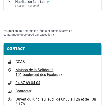
(ouverture dans un nouvel onglet)
Habilitation familiale
Famille – Scolarité
(ouverture dans un nouvel
©
Direction de l’information légale et administrative
(ouverture dans un nouvel onglet)
comarquage developpé par
baseo.io
Informations complémentaires
CONTACT
CCAS
Maison de la Solidarité
(ouverture dans un nouvel
101 boulevard des Ecoles
04 67 69 04 04
Contacter
Ouvert du lundi au jeudi, de 8h30 à 12h et de 13h
à 17h.