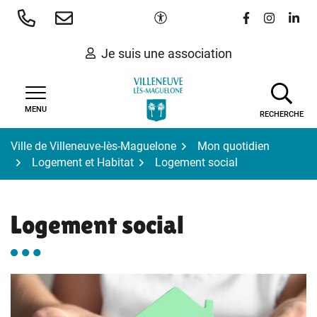
Gestion des traceurs
Aller
Paramètres d'accessibilité
Lien vers le 
Lien vers
Lien 
au
contenu
Je suis une association
MENU
RECHERCHE
Ville de Villeneuve-lès-Maguelone
Mon quotidien
Logement et Habitat
Logement social
Logement social